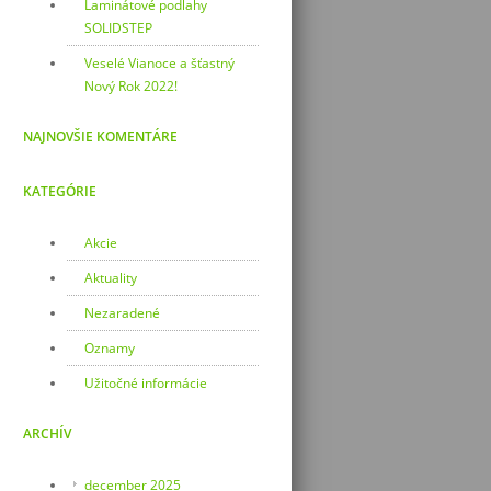
Laminátové podlahy
SOLIDSTEP
Veselé Vianoce a šťastný
Nový Rok 2022!
NAJNOVŠIE KOMENTÁRE
KATEGÓRIE
Akcie
Aktuality
Nezaradené
Oznamy
Užitočné informácie
ARCHÍV
december 2025