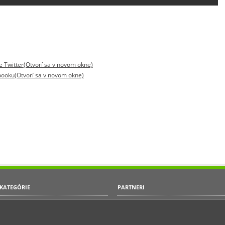
be Twitter(Otvorí sa v novom okne)
ebooku(Otvorí sa v novom okne)
KATEGÓRIE
PARTNERI
Krono-Original
Akcie
Parador