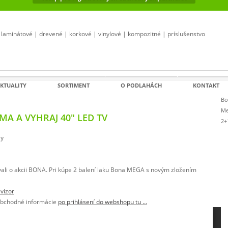
laminátové | drevené | korkové | vinylové | kompozitné | príslušenstvo
KTUALITY
SORTIMENT
O PODLAHÁCH
KONTAKT
Bo
Me
MA A VYHRAJ 40″ LED TV
2+
y
vali o akcii BONA. Pri kúpe 2 balení laku Bona MEGA s novým zložením
evizor
e obchodné informácie
po prihlásení do webshopu tu …