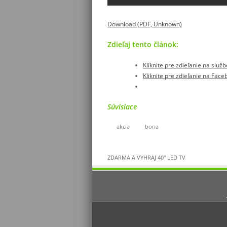
Download (PDF, Unknown)
Zdieľaj tento článok:
Kliknite pre zdieľanie na služ
Kliknite pre zdieľanie na Fac
Súvisiace
akcia
bona
ZDARMA A VYHRAJ 40″ LED TV
Ochrana osobných údajov