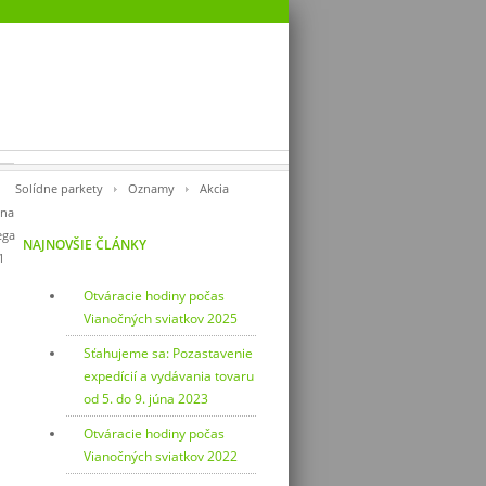
Solídne parkety
Oznamy
Akcia
na
ga
NAJNOVŠIE ČLÁNKY
1
Otváracie hodiny počas
Vianočných sviatkov 2025
Sťahujeme sa: Pozastavenie
expedícií a vydávania tovaru
od 5. do 9. júna 2023
Otváracie hodiny počas
Vianočných sviatkov 2022