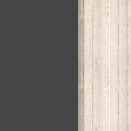
máj 2023
december 2022
júl 2022
december 2021
december 2020
máj 2020
máj 2019
apríl 2019
december 2018
jún 2018
február 2018
máj 2017
apríl 2017
január 2017