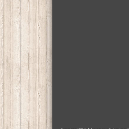
Kliknite pre zdieľanie na služ
Kliknite pre zdieľanie na Fac
Súvisiace
Ochrana osobných údajov
Politika cookies
Nastavenia cookies