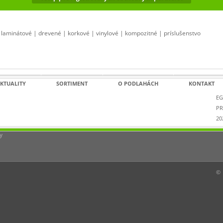
laminátové | drevené | korkové | vinylové | kompozitné | príslušenstvo
KTUALITY
SORTIMENT
O PODLAHÁCH
KONTAKT
EG
P
20
y
R PRO trvá od 11.5. 2020 do 30.6. 2020!
©
Pripravili sme si pre Vás akciu na laminátové podlahy značky
EGGER PRO
z kolekcie
LARGE
a
KINGSIZE!
Pre obe kolekcie
platí jednotná cena
13,90€ /m²
a to pre skladové aj
objednávkové dekory. V akcii je spolu 19 dekorov podláh, akcia