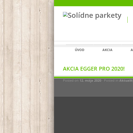
ÚVOD
AKCIA
A
AKCIA EGGER PRO 2020!
Posted on
12. mája 2020
· Posted in
Aktualit
Akcia EGGE