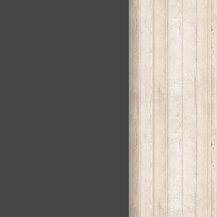
Laminátové podlahy
SOLIDSTEP
Veselé Vianoce a šťastný
Nový Rok 2022!
NAJNOVŠIE KOMENTÁRE
KATEGÓRIE
Akcie
Aktuality
Nezaradené
Oznamy
Užitočné informácie
ARCHÍV
december 2025