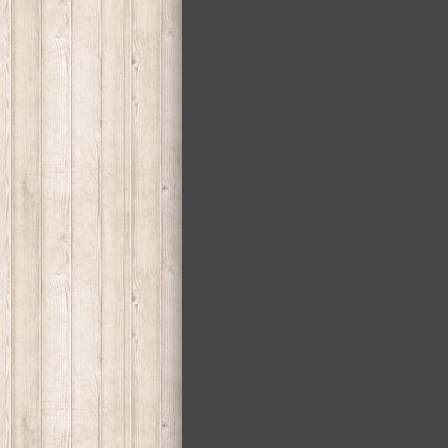
podlahy ošetrené antistatickou úpravou.
Vďaka širokému sortimentu dekorov si môže
Vytvorte si útulný štýl, kde si dokonale odp
kombináciu a vyváženosť oboch sú tu stre
príjemne zjemnia. Kolekcie
KINGSIZE
a
L
veľkosť miestností.
Značka
EGGER
vyrába aj originálne príslu
na
opravu škrabancov
. Originálnymi
soklo
kvalitné
podložky
, ktoré spĺňajú dôležité
Zdieľaj tento článok: