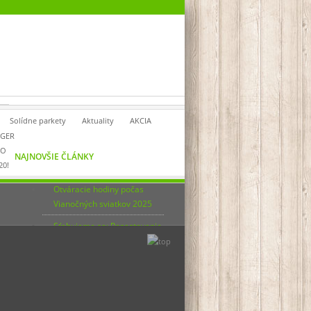
Solídne parkety
Aktuality
AKCIA
GER
RO
NAJNOVŠIE ČLÁNKY
20!
Otváracie hodiny počas
Vianočných sviatkov 2025
Sťahujeme sa: Pozastavenie
expedícií a vydávania tovaru
od 5. do 9. júna 2023
Otváracie hodiny počas
Vianočných sviatkov 2022