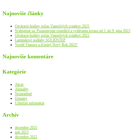
Najnovšie články
Otváracie hodiny počas Vianočných sviatkov 2025
Sťahujeme sa: Pozastavenie expedícií a vydávania tovaru od 5. do 9. júna 2023
Otváracie hodiny počas Vianočných sviatkov 2022
Laminátové podlahy SOLIDSTEP
Veselé Vianoce a šťastný Nový Rok 2022!
Najnovšie komentáre
Kategórie
Akcie
Aktuality
Nezaradené
Oznamy
Užitočné informácie
Archív
december 2025
máj 2023
december 2022