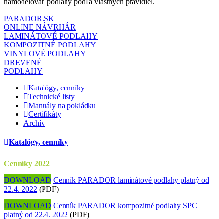
namodelovať podlahy podľa vlastných pravidiel.
PARADOR.SK
ONLINE NÁVRHÁR
LAMINÁTOVÉ PODLAHY
KOMPOZITNÉ PODLAHY
VINYLOVÉ PODLAHY
DREVENÉ
PODLAHY
Katalógy, cenníky
Technické listy
Manuály na pokládku
Certifikáty
Archív
Katalógy, cenníky
Cenníky 2022
DOWNLOAD
Cenník PARADOR laminátové podlahy platný od
22.4. 2022
(PDF)
DOWNLOAD
Cenník PARADOR kompozitné podlahy SPC
platný od 22.4. 2022
(PDF)