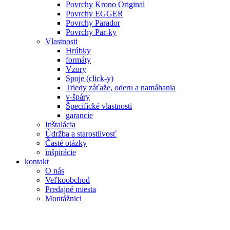
Povrchy Krono Original
Povrchy EGGER
Povrchy Parador
Povrchy Par-ky
Vlastnosti
Hrúbky
formáty
Vzory
Spoje (click-y)
Triedy záťaže, oderu a namáhania
v-špáry
Špecifické vlastnosti
garancie
Inštalácia
Údržba a starostlivosť
Časté otázky
inšpirácie
kontakt
O nás
Veľkoobchod
Predajné miesta
Montážnici