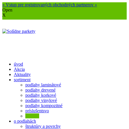
» Vstup pre registrovaných obchodných partnerov »
Open
X
úvod
Akcia
Aktuality
sortiment
podlahy laminátové
podlahy drevené
podlahy korkové
podlahy vinylové
podlahy kompozitné
príslušentsvo
Značky
o podlahách
štruktúry a povrchy