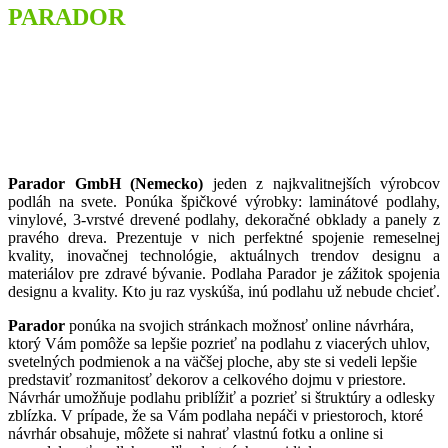
PARADOR
Parador GmbH (Nemecko)
jeden z najkvalitnejších výrobcov
podláh na svete. Ponúka špičkové výrobky: laminátové podlahy,
vinylové, 3-vrstvé drevené podlahy, dekoračné obklady a panely z
pravého dreva. Prezentuje v nich perfektné spojenie remeselnej
kvality, inovačnej technológie, aktuálnych trendov designu a
materiálov pre zdravé bývanie. Podlaha Parador je zážitok spojenia
designu a kvality. Kto ju raz vyskúša, inú podlahu už nebude chcieť.
Parador
ponúka na svojich stránkach možnosť online návrhára,
ktorý Vám pomôže sa lepšie pozrieť na podlahu z viacerých uhlov,
svetelných podmienok a na väčšej ploche, aby ste si vedeli lepšie
predstaviť rozmanitosť dekorov a celkového dojmu v priestore.
Návrhár umožňuje podlahu priblížiť a pozrieť si štruktúry a odlesky
zblízka. V prípade, že sa Vám podlaha nepáči v priestoroch, ktoré
návrhár obsahuje, môžete si nahrať vlastnú fotku a online si