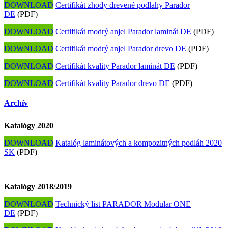
DOWNLOAD
Certifikát zhody drevené podlahy Parador
DE
(PDF)
DOWNLOAD
Certifikát modrý anjel Parador laminát DE
(PDF)
DOWNLOAD
Certifikát modrý anjel Parador drevo DE
(PDF)
DOWNLOAD
Certifikát kvality Parador laminát DE
(PDF)
DOWNLOAD
Certifikát kvality Parador drevo DE
(PDF)
Archív
Katalógy 2020
DOWNLOAD
Katalóg laminátových a kompozitných podláh 2020
SK
(PDF)
Katalógy 2018/2019
DOWNLOAD
Technický list PARADOR Modular ONE
DE
(PDF)