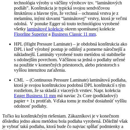
technológia výroby u väčšiny výrobcov tzv. “laminátových
podláh”. Konštrukcia je typická svojou sendvičovou
štruktúrou a hlavne tým, že vrchná – ochranná vrstva je z
melamínu, inými slovami “laminátovej” vrstvy, ktorá je veľmi
odolná. V ponuke Egger sú touto technológiou vyrobené
všetky
laminátové kolekcie
okrem spomínanej kolekcie
Floorline Superior
a
Business Classic 11 mm
.
HPL (Hight Pressure Laminate) – je obdobná konštrukcia ako
DPL i keď výrobný postup je odlišný a pomerne náročnejší a
nákladnejší. Lamináty vyrobené touto metódou sú stabilnešie
s odolnejším povrchom. Väčšinou sa jedná o podlahy určené
na použitie v komerčných priestoroch, alebo priestoroch s
vyššou intenzitou zaťaženia.
CML – (Continuous Pressure Laminate) laminátová podlaha,
ktorá je svojou konštrukciou podobná DPL konštrukcií s tým
rozdielom, že sa skladá z viacerých vrstiev. Napr. kolekcia
Egger Business 11 mm
má naviac 2x Core (podkladový)
papier + 1x protiťah. Vďaka tomu je možné dosiahnúť vyššiu
odolnosť podlahy.
Toľko ku konštrukčným riešeniam. Zákazníkovi je v konečnom
dôsledku jedno akou metódou bola podlaha vyrobená. Dôležité však
je vybrať takú podlahu, ktorá bude čo najviac spĺňať podmienky a