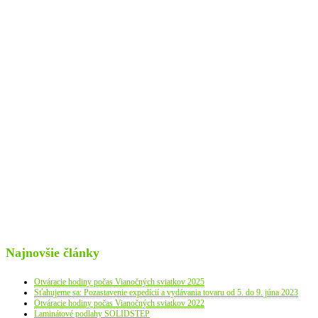
Najnovšie články
Otváracie hodiny počas Vianočných sviatkov 2025
Sťahujeme sa: Pozastavenie expedícií a vydávania tovaru od 5. do 9. júna 2023
Otváracie hodiny počas Vianočných sviatkov 2022
Laminátové podlahy SOLIDSTEP