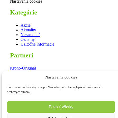
Nastavenia cookies
Kategórie
Akcie
Aktuality
Nezaradené
Oznamy
Užitočné informácie
Partneri
Krono-Original
Parador
Nastavenia cookies
Egger
Arbiton
Používame cookies aby sme pre Vás zabezpečili ten najlepší zážitok z našich
Sortiment
webových stránok.
laminátové podlahy
Povoliť všetky
vinylové podlahy
drevené podlahy