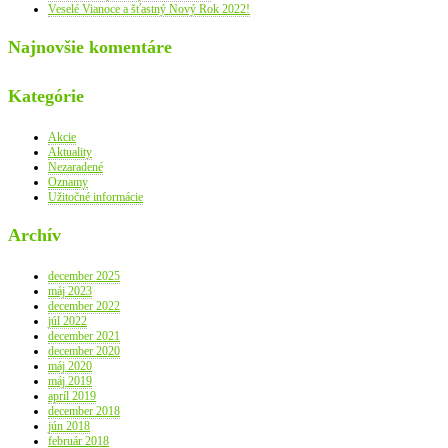
Veselé Vianoce a šťastný Nový Rok 2022!
Najnovšie komentáre
Kategórie
Akcie
Aktuality
Nezaradené
Oznamy
Užitočné informácie
Archív
december 2025
máj 2023
december 2022
júl 2022
december 2021
december 2020
máj 2020
máj 2019
apríl 2019
december 2018
jún 2018
február 2018