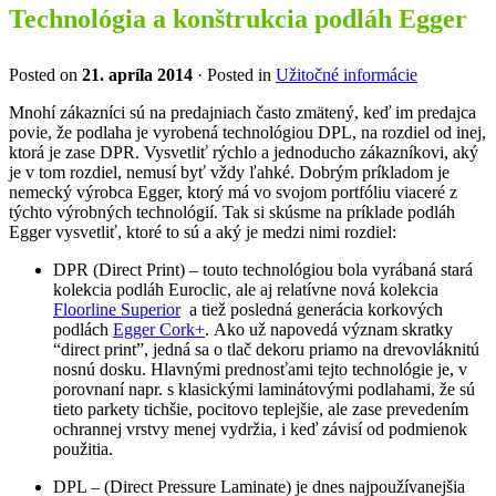
Technológia a konštrukcia podláh Egger
Posted on
21. apríla 2014
· Posted in
Užitočné informácie
Mnohí zákazníci sú na predajniach často zmätený, keď im predajca
povie, že podlaha je vyrobená technológiou DPL, na rozdiel od inej,
ktorá je zase DPR. Vysvetliť rýchlo a jednoducho zákazníkovi, aký
je v tom rozdiel, nemusí byť vždy ľahké. Dobrým príkladom je
nemecký výrobca Egger, ktorý má vo svojom portfóliu viaceré z
týchto výrobných technológií. Tak si skúsme na príklade podláh
Egger vysvetliť, ktoré to sú a aký je medzi nimi rozdiel:
DPR (Direct Print) – touto technológiou bola vyrábaná stará
kolekcia podláh Euroclic, ale aj relatívne nová kolekcia
Floorline Superior
a tiež posledná generácia korkových
podlách
Egger Cork+
. Ako už napovedá význam skratky
“direct print”, jedná sa o tlač dekoru priamo na drevovláknitú
nosnú dosku. Hlavnými prednosťami tejto technológie je, v
porovnaní napr. s klasickými laminátovými podlahami, že sú
tieto parkety tichšie, pocitovo teplejšie, ale zase prevedením
ochrannej vrstvy menej vydržia, i keď závisí od podmienok
použitia.
DPL – (Direct Pressure Laminate) je dnes najpoužívanejšia