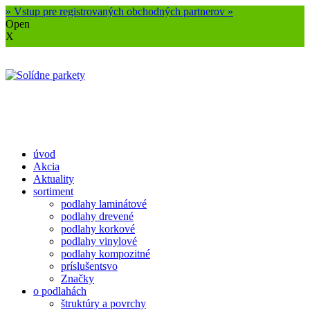
» Vstup pre registrovaných obchodných partnerov »
Open
X
úvod
Akcia
Aktuality
sortiment
podlahy laminátové
podlahy drevené
podlahy korkové
podlahy vinylové
podlahy kompozitné
príslušentsvo
Značky
o podlahách
štruktúry a povrchy